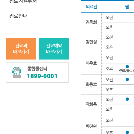
진료지원부서
의료진
월
진료안내
오전
김동희
오후
오전
김민성
진료과
진료예약
오후
바로가기
바로가기
오전
이주호
통합콜센터
오후
진료/클리
오전
최종호
오후
오전
곽희용
오후
오전
박진완
오후