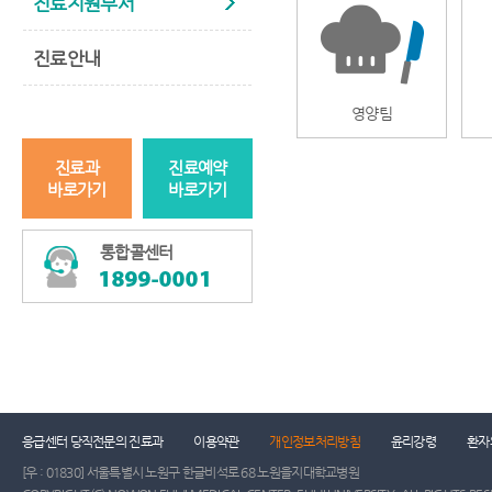
진료지원부서
진료안내
영양팀
진료과
진료예약
바로가기
바로가기
통합콜센터
응급센터 당직전문의 진료과
이용약관
개인정보처리방침
윤리강령
환자
[우 : 01830] 서울특별시 노원구 한글비석로 68 노원을지대학교병원