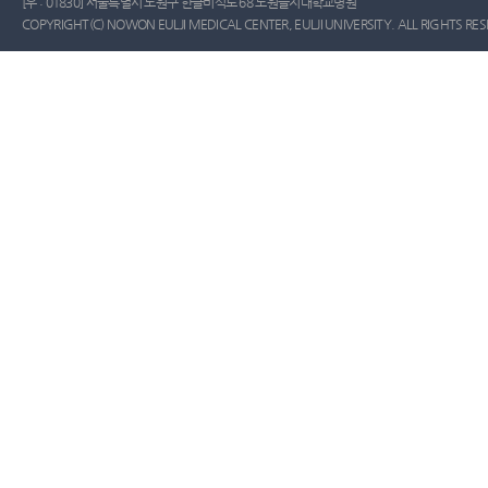
[우 : 01830] 서울특별시 노원구 한글비석로 68 노원을지대학교병원
COPYRIGHT(C) NOWON EULJI MEDICAL CENTER, EULJI UNIVERSITY. ALL RIGHTS RE