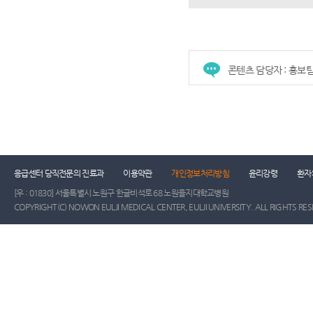
콘텐츠 담당자 : 홍보
응급센터 당직전문의 진료과
이용약관
개인정보처리방침
윤리강령
환자
[우 : 01830] 서울특별시 노원구 한글비석로 68 노원을지대학교병원
COPYRIGHT(C) NOWON EULJI MEDICAL CENTER, EULJI UNIVERSITY. ALL RIGHTS RE