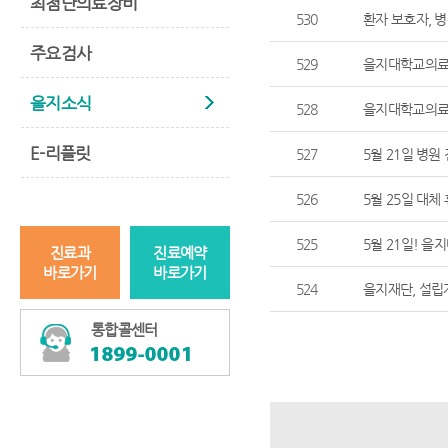
최첨단의료장비
530
환자 보호자, 병
주요검사
529
을지대학교의료원
을지소식
528
을지대학교의료원
E-리플릿
527
5월 21일 병원
526
5월 25일 대체
525
5월 21일! 
진료과
진료예약
바로가기
바로가기
524
을지재단, 설립자
통합콜센터