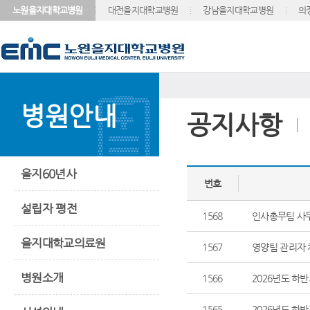
노원을지대학교병원
대전을지대학교병원
강남을지대학교병원
의
병원안내
공지사항
을지60년사
번호
설립자 평전
1568
인사총무팀 사
을지대학교의료원
1567
영양팀 관리자
병원소개
1566
2026년도 하
1565
2026년도 하