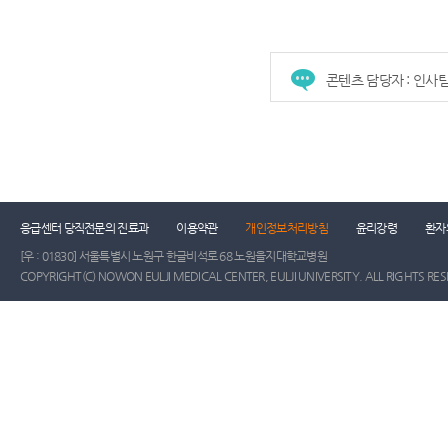
콘텐츠 담당자 : 인사
응급센터 당직전문의 진료과
이용약관
개인정보처리방침
윤리강령
환자
[우 : 01830] 서울특별시 노원구 한글비석로 68 노원을지대학교병원
COPYRIGHT(C) NOWON EULJI MEDICAL CENTER, EULJI UNIVERSITY. ALL RIGHTS RE