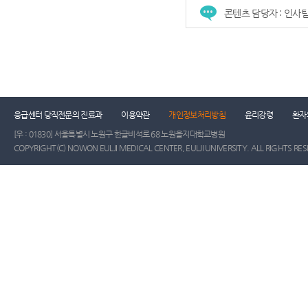
콘텐츠 담당자 : 인사
응급센터 당직전문의 진료과
이용약관
개인정보처리방침
윤리강령
환자
[우 : 01830] 서울특별시 노원구 한글비석로 68 노원을지대학교병원
COPYRIGHT(C) NOWON EULJI MEDICAL CENTER, EULJI UNIVERSITY. ALL RIGHTS RE