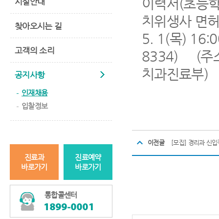
이력서(초등학
시설안내
치위생사 면
찾아오시는 길
5. 1(목) 1
고객의 소리
8334) (주
치과진료부)
공지사항
Spending time a better
cash
인재채용
입찰정보
이전글
[모집] 경리과 신입
진료과
진료예약
바로가기
바로가기
통합콜센터