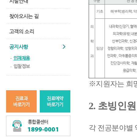
시설안내
구분
전 공 
기초
해부학,병리학, 
찾아오시는 길
내과학(신장기,혈액종
의
고객의 소리
외과학(유방,내분
산부인과학, 신경
학
공지사항
임상
정형외과학, 성형외과
안과학 , 마취통증의
과
인재채용
진단검사의학, 재활
입찰정보
응급의학,
※지원자는 희망
진료과
진료예약
2. 초빙인
바로가기
바로가기
통합콜센터
각 전공분야별 