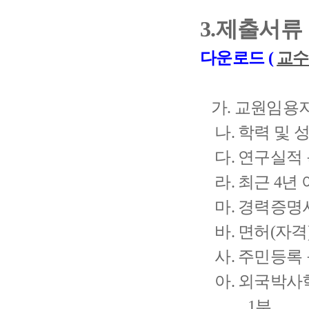
3.제출서류
다운로드 (
교수
가. 교원임용지원서(본교 소정양
나. 학력 및 성적증명서(학사
다. 연구실적 목록(본교 소정양식
라. 최근 4년 이내
마. 경력증명서 및 재직
바. 면허(자격)증 사본(소지자
사. 주민등록 등?초본 .......
아. 외국박사
.............1부