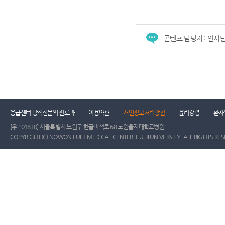
콘텐츠 담당자 : 인사
응급센터 당직전문의 진료과
이용약관
개인정보처리방침
윤리강령
환자
[우 : 01830] 서울특별시 노원구 한글비석로 68 노원을지대학교병원
COPYRIGHT(C) NOWON EULJI MEDICAL CENTER, EULJI UNIVERSITY. ALL RIGHTS RE