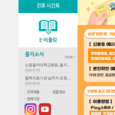
진료 시간표
E-리플릿
을지소식
MORE +
노원을지대학교병원, 을지플리마켓 판매수익금 천만 원 기부
2026.07.09
협력의료기관 실무자 초청 교육 개최
2026.06.26
인재채용
입찰정보
장례식장