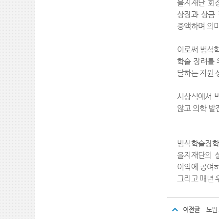
을지재단 회장
상장과 상금 
증액하며 의미
이로써 범석학
학술 장려를 
달하는 지원 
시상식에서 박
않고 의학 발
범석학술장학
을지재단의 설
이익에 공여하
그리고 매년 
이전글
노원