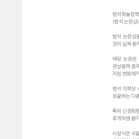
범석학술장학재
(범석 논문상
범석 논문상을
것이 실제 환
해당 논문은 
관상동맥 중재
지침 변화에까
범석 의학상 
포괄하는 다층
특히 신경퇴행
루게릭병 환자
시상식은 6