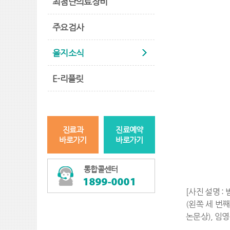
최첨단의료장비
주요검사
을지소식
E-리플릿
진료과
진료예약
바로가기
바로가기
통합콜센터
[사진 설명 
(왼쪽 세 번
논문상), 임