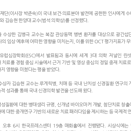
단(이사장 박준숙)이 국내 보건·의료분야 발전에 공헌한 인사에게 수
)와 김승현 한양대 교수(범석 의학상)를 선정했다.
 수상한 김병극 교수는 복잡 관상동맥 병변 환자를 대상으로 광간섭단
자의 임상 예후에 어떠한 영향을 미치는지, 이를 위한 OCT 평가지표가 무엇
유럽심장학회(ESC)에서 발표됨과 동시에 세계 3대 의학 저널인 란셋(
 치료를 경험 중심 시술에서 근거 기반 및 영상 중심의 정밀 중재 치료
지 영향을 미쳤다는 평을 받았다.
수상자 김승현 교수는 루게릭병, 치매 등 국내 난치성 신경질환 연구의 
적 성과를 통해 국내 신경의학 발전을 선도해 왔다.
성질환에 대한 병태생리 규명, 신개념 바이오마커 개발, 첨단치료 창출
에 대한 중개연구 기반의 새로운 치료 패러다임을 제시하는 등 국제적 
일 오후 6시 한국프레스센터 19층 매화홀에서 진행됐다. 시상식에