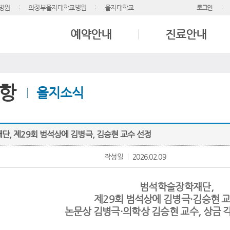
병원
의정부을지대학교병원
을지대학교
로그인
예약안내
진료안내
항
을지소식
, 제29회 범석상에 김병극, 김승현 교수 선정
작성일
2026.02.09
범석학술장학재단,
제29회 범석상에 김병극·김승현 
논문상 김병극·의학상 김승현 교수, 상금 각