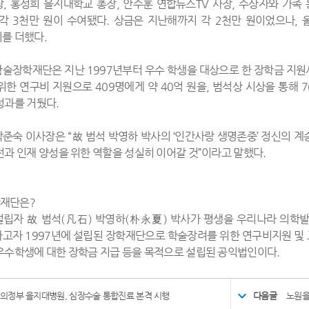
, 홍성희 을지대학교 총장, 안수훈 연합뉴스TV 사장, 수상자와 가족
각 3천만 원이 수여됐다. 상금은 지난해까지 각 2천만 원이었으나, 
를 더했다.
술장학재단은 지난 1997년부터 우수 학생을 대상으로 한 장학금 지원사업
위한 연구비 지원으로 409명에게 약 40억 원을, 범석상 시상을 통해 7
성과를 거뒀다.
준숙 이사장은 “故 범석 박영하 박사의 ‘인간사랑 생명존중’ 정신의 계
전과 인재 양성을 위한 역할을 성실히 이어갈 것”이라고 말했다.
재단은?
립자 故 범석(凡石) 박영하(朴永夏) 박사가 평생을 우리나라 의학
고자 1997년에 설립된 장학재단으로 학술장려를 위한 연구비지원 및 
우수학생에 대한 장학금 지급 등을 목적으로 설립된 공익법인이다.
.의정부 을지대병원, 심장수술 통합진료 본격 시행
다음글
노원을