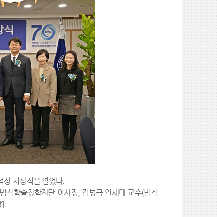
석상 시상식을 열었다.
숙 범석학술장학재단 이사장, 김병극 연세대 교수(범석
]