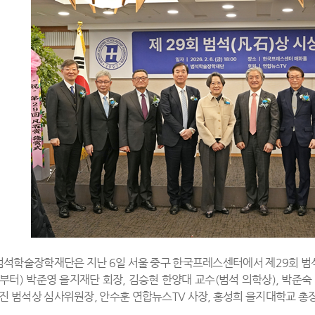
: 범석학술장학재단은 지난 6일 서울 중구 한국프레스센터에서 제29회 범
째부터) 박준영 을지재단 회장, 김승현 한양대 교수(범석 의학상), 박준
영진 범석상 심사위원장, 안수훈 연합뉴스TV 사장, 홍성희 을지대학교 총장