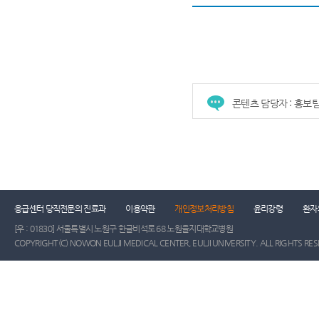
콘텐츠 담당자 : 홍보
응급센터 당직전문의 진료과
이용약관
개인정보처리방침
윤리강령
환자
[우 : 01830] 서울특별시 노원구 한글비석로 68 노원을지대학교병원
COPYRIGHT(C) NOWON EULJI MEDICAL CENTER, EULJI UNIVERSITY. ALL RIGHTS RE