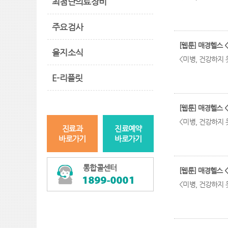
최첨단의료장비
주요검사
[웹툰] 매경헬스 <
을지소식
<미병, 건강하지 못
E-리플릿
[웹툰] 매경헬스 <
<미병, 건강하지 못
진료과
진료예약
바로가기
바로가기
통합콜센터
[웹툰] 매경헬스 <
<미병, 건강하지 못