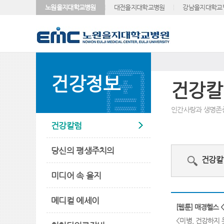
노원을지대학교병원
대전을지대학교병원
강남을지대학교
건강정보
건강칼
인간사랑과 생명존
건강칼럼
당신의 평생주치의
건강칼
미디어 속 을지
메디컬 에세이
[웹툰] 매경헬스 <
<미병, 건강하지 못