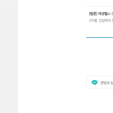
[웹툰] 매경헬스 <
<미병, 건강하지 못
콘텐츠 담