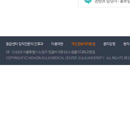
콘텐츠 담당자 : 홍보
응급센터 당직전문의 진료과
이용약관
개인정보처리방침
윤리강령
환자
[우 : 01830] 서울특별시 노원구 한글비석로 68 노원을지대학교병원
COPYRIGHT(C) NOWON EULJI MEDICAL CENTER, EULJI UNIVERSITY. ALL RIGHTS RE