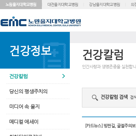
노원을지대학교병원
대전을지대학교병원
강남을지대학교병원
의
건강정보
건강칼럼
인간사랑과 생명존중을 실천합니
건강칼럼
당신의 평생주치의
건강칼럼 검색
검색
미디어 속 을지
메디컬 에세이
[카드뉴스] 빙판길, 골절주의보