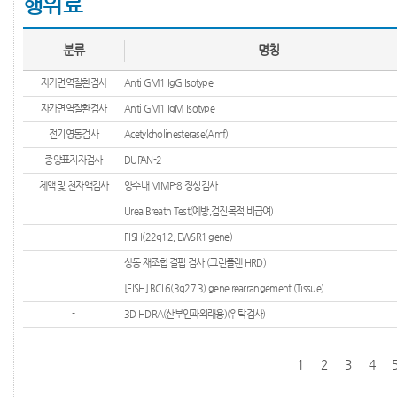
행위료
분류
명칭
자가면역질환검사
Anti GM1 IgG Isotype
자가면역질환검사
Anti GM1 IgM Isotype
전기영동검사
Acetylcholinesterase(Amf)
종양표지자검사
DUPAN-2
체액 및 천자액검사
양수내 MMP-8 정성검사
Urea Breath Test(예방,검진목적 비급여)
FISH(22q12, EWSR1 gene)
상동 재조합 결핍 검사 (그린플랜 HRD)
[FISH] BCL6(3q27.3) gene rearrangement (Tissue)
-
3D HDRA(산부인과외래용)(위탁검사)
1
2
3
4