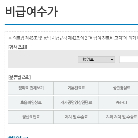
비급여수가
※ 의료법 제45조 및 동법 시행규칙 제42조의 2 "비급여 진료비 고지"에 의
[검색 조회]
[분류별 조회]
행위료 전체보기
기본진료료
상급병실료
초음파영상료
자기공명영상진단료
PET-CT
정신요법료
처치 및 수술료
치과 처치 및 수술료