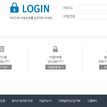
아이디
비밀번호
이디를
비밀번호를
을
셨습니까?
잊으셨습니까?
회원이 
디 찾기
비밀번호 찾기
회
리강령
환자의 권리와 의무
비급여수가
이메일무단수집거부
그룹웨어