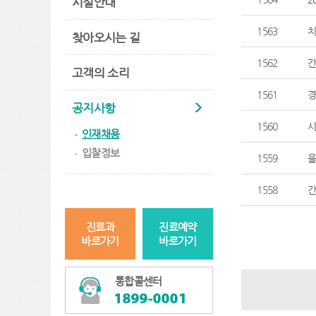
시설안내
1563
치
찾아오시는 길
1562
간
고객의 소리
1561
경
공지사항
1560
시
인재채용
입찰정보
1559
을
1558
간
진료과
진료예약
바로가기
바로가기
통합콜센터