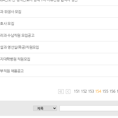
과 위생사 모집
호사 모집
리과 수납직원 모집공고
설과 영선실(목공)직원모집
지대학병원 직원모집
부직원 채용공고
151
152
153
154
155
156