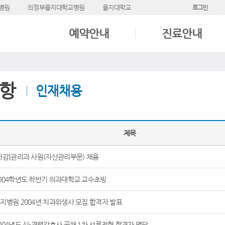
병원
의정부을지대학교병원
을지대학교
로그인
예약안내
진료안내
항
인재채용
제목
마감]관리과 사원(자산관리부문) 채용
004학년도 하반기 의과대학교 교수초빙
지병원 2004년 치과위생사 모집 합격자 발표
004년도 신-경력간호사 공채 1차 서류전형 합격자 명단