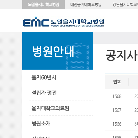
노원을지대학교병원
대전을지대학교병원
강남을지대학교
병원안내
공지사
을지60년사
번호
설립자 평전
1568
2
을지대학교의료원
1567
2
병원소개
1566
신
1565
강