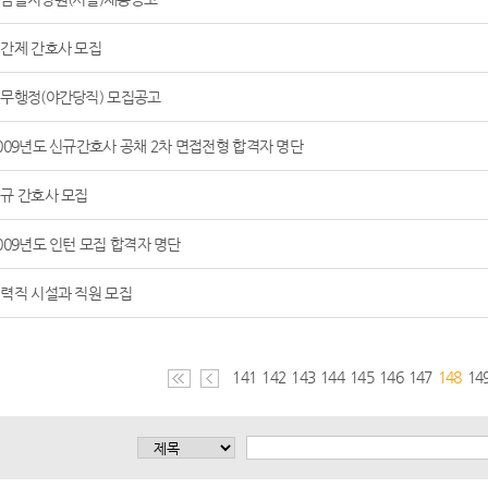
간제 간호사 모집
무행정(야간당직) 모집공고
009년도 신규간호사 공채 2차 면접전형 합격자 명단
규 간호사 모집
009년도 인턴 모집 합격자 명단
력직 시설과 직원 모집
141
142
143
144
145
146
147
148
14