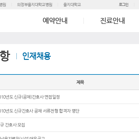
병원
의정부을지대학교병원
을지대학교
로그인
예약안내
진료안내
항
인재채용
제목
010년도 신규(공채)간호사 면접일정
010년도 신규간호사 공채 서류전형 합격자 명단
규 간호사 모집
남을지병원(시설)채용공고