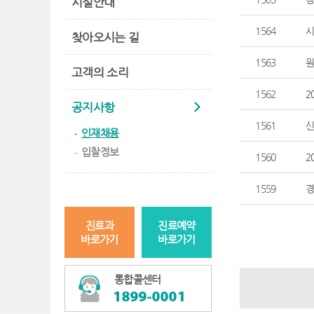
시설안내
1564
시
찾아오시는 길
1563
원
고객의 소리
1562
2
공지사항
1561
신
인재채용
입찰정보
1560
2
1559
경
진료과
진료예약
바로가기
바로가기
통합콜센터