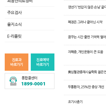
최첨단의료장비
갱년기 ’반갑지 않은 손님’ 
주요검사
폐경은 그러나 끝아닌 시작
을지소식
E-리플릿
꿈꾸는 시간 줄면 기억력 떨
자폐증, 개인운동이 큰 도움
진료과
진료예약
바로가기
바로가기
美심혈관중재시술학회 젊은연
통합콜센터
두통환자, 25%만 증상 개선
조기사춘기