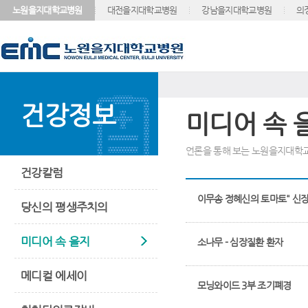
노원을지대학교병원
대전을지대학교병원
강남을지대학교병원
의
건강정보
미디어 속 
언론을 통해 보는 노원을지대학
건강칼럼
이무송 정혜신의 토마토" 신
당신의 평생주치의
미디어 속 을지
소나무 - 심장질환 환자
메디컬 에세이
모닝와이드 3부 조기폐경