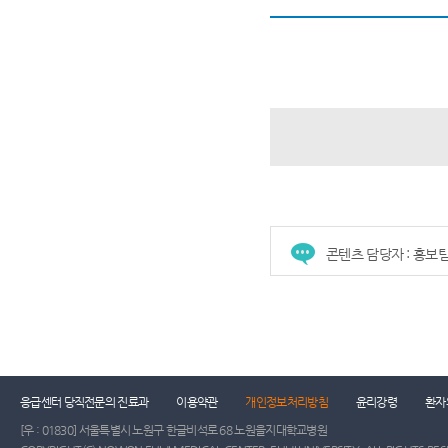
콘텐츠 담당자 : 홍보
응급센터 당직전문의 진료과
이용약관
개인정보처리방침
윤리강령
환자
[우 : 01830] 서울특별시 노원구 한글비석로 68 노원을지대학교병원